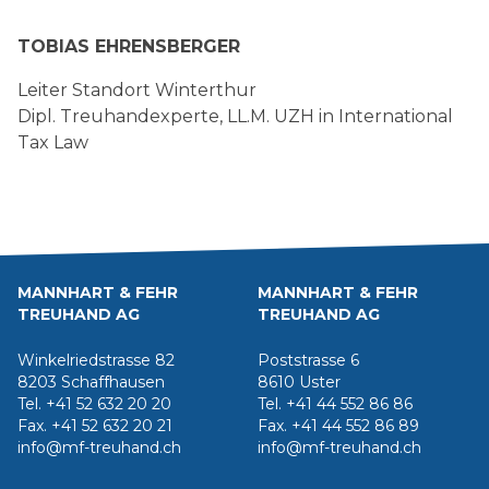
TOBIAS EHRENSBERGER
Leiter Standort Winterthur
Dipl. Treuhandexperte, LL.M. UZH in International
Tax Law
MANNHART & FEHR
MANNHART & FEHR
TREUHAND AG
TREUHAND AG
Winkelriedstrasse 82
Poststrasse 6
8203 Schaffhausen
8610 Uster
Tel. +41 52 632 20 20
Tel. +41 44 552 86 86
Fax. +41 52 632 20 21
Fax. +41 44 552 86 89
info@mf-treuhand.ch
info@mf-treuhand.ch