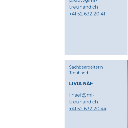
p.klott@mf-
treuhand.ch
+41 52 632 20 41
Sachbearbeiterin
Treuhand
LIVIA NÄF
l.naef@mf-
treuhand.ch
+41 52 632 20 44