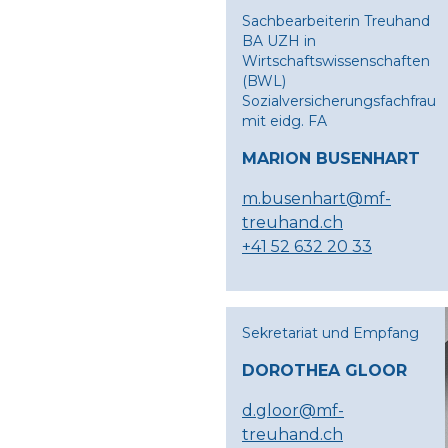
Sachbearbeiterin Treuhand
BA UZH in
Wirtschaftswissenschaften
(BWL)
Sozialversicherungsfachfrau
mit eidg. FA
MARION BUSENHART
m.busenhart@mf-
treuhand.ch
+41 52 632 20 33
Sekretariat und Empfang
DOROTHEA GLOOR
d.gloor@mf-
treuhand.ch