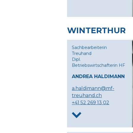
WINTERTHUR
Sachbearbeiterin
Treuhand
Dipl.
Betriebswirtschafterin HF
ANDREA HALDIMANN
a.haldimann@mf-
treuhand.ch
+41 52 269 13 02