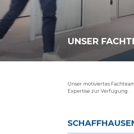
Grenzüberschreitende Steuerberatung
Fachspezifische Informationen
KMU-Beratung
Follow up
Rechtsberatung
Rechnungswesen
UNSER FACH
Unser motiviertes Fachteam 
Expertise zur Verfügung.
SCHAFFHAUSE