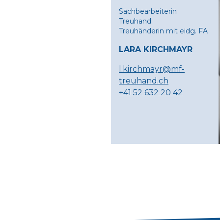
Sachbearbeiterin
Treuhand
Treuhänderin mit eidg. FA
LARA KIRCHMAYR
l.kirchmayr@mf-
treuhand.ch
+41 52 632 20 42