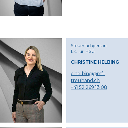
Steuerfachperson
Lic. iur. HSG
CHRISTINE HELBING
c.helbing@mf-
treuhand.ch
+41 52 269 13 08