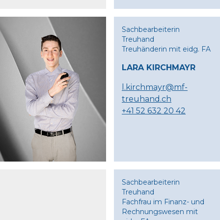
Sachbearbeiterin
Treuhand
Treuhänderin mit eidg. FA
LARA KIRCHMAYR
l.kirchmayr@mf-
treuhand.ch
+41 52 632 20 42
Sachbearbeiterin
Treuhand
Fachfrau im Finanz- und
Rechnungswesen mit