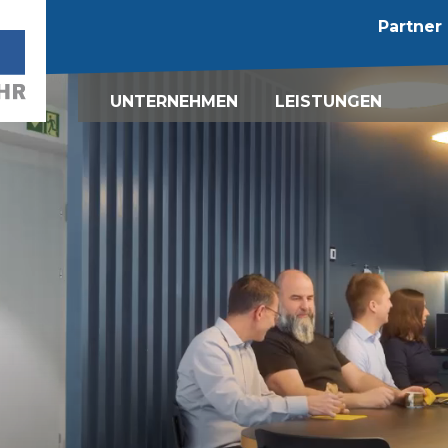
Partner
UNTERNEHMEN
LEISTUNGEN
Kontakt
Mandatsleiter
Buchführung
Fachteam
Wirtschaftsprüfung
Karriere
Steuerberatung
Lohnadministration
Grenzüberschreiten
Steuerberatung
KMU-Beratung
Rechtsberatung
Rechnungswesen