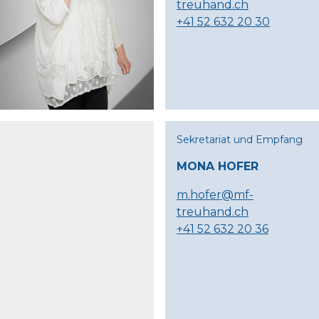
treuhand.ch
+41 52 632 20 30
Sekretariat und Empfang
MONA HOFER
m.hofer@mf-
treuhand.ch
+41 52 632 20 36