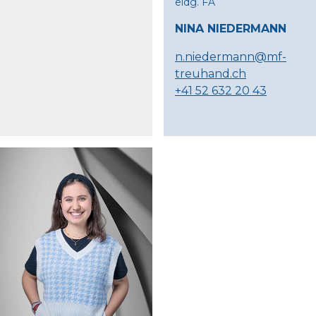
eidg. FA
NINA NIEDERMANN
n.niedermann@mf-
treuhand.ch
+41 52 632 20 43