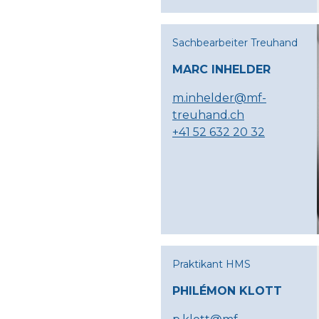
Sachbearbeiter Treuhand
MARC INHELDER
m.inhelder@mf-
treuhand.ch
+41 52 632 20 32
Praktikant HMS
PHILÉMON KLOTT