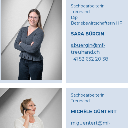
Sachbearbeiterin
Treuhand
Dipl.
Betriebswirtschafterin HF
SARA BÜRGIN
s.buergin@mf-
treuhand.ch
+41 52 632 20 38
Sachbearbeiterin
Treuhand
MICHÈLE GÜNTERT
m.guentert@mf-