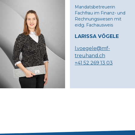
Mandatsbetreuerin
Fachfrau im Finanz- und
Rechnungswesen mit
eidg. Fachausweis
LARISSA VÖGELE
l.voegele@mf-
treuhand.ch
+41 52 269 13 03