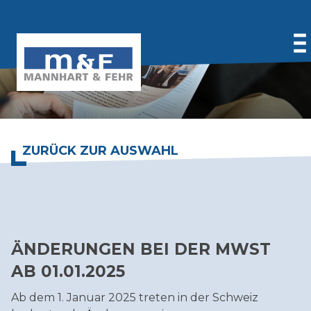
Partner
Kontakt
Karriere
UNTERNEHMEN
ZURÜCK ZUR AUSWAHL
Mandatsleiter
Fachteam
LEISTUNGEN
Karriere
Buchführung
Wirtschaftsprüfung
PUBLIKATIONEN
Steuerberatung
ÄNDERUNGEN BEI DER MWST
Lohnadministration
News
AB 01.01.2025
Grenzüberschreitende Steuerberatung
Fachspezifische Informationen
KMU-Beratung
Follow up
Ab dem 1. Januar 2025 treten in der Schweiz
Rechtsberatung