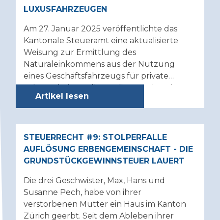
LUXUSFAHRZEUGEN
Rechnungswesen
Am 27. Januar 2025 veröffentlichte das
Kantonale Steueramt eine aktualisierte
Weisung zur Ermittlung des
Naturaleinkommens aus der Nutzung
eines Geschäftsfahrzeugs für private
Fahrten bei Unselbständigerwerbenden
Artikel lesen
sowie zur Berechnung des Privatanteils an
den Autokosten bei
Selbständigerwerbenden (ZStB Nr. 17.1).
Eine wesentliche Neuerung besteht darin,
STEUERRECHT #9: STOLPERFALLE
dass die bisher nicht publizierte interne
AUFLÖSUNG ERBENGEMEINSCHAFT - DIE
Orientierungshilfe Luxuswagen nun
GRUNDSTÜCKGEWINNSTEUER LAUERT
offiziell in das Zürcher Steuerbuch (ZStB)
Die drei Geschwister, Max, Hans und
aufgenommen wurde.
Susanne Pech, habe von ihrer
verstorbenen Mutter ein Haus im Kanton
Zürich geerbt. Seit dem Ableben ihrer