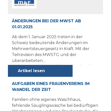
welche neben der klassischen Forschung
und Entwicklung an der Entwicklung oder
Verbesserung neuer Produkte oder
Verfahren arbeiten4.
ÄNDERUNGEN BEI DER MWST AB
01.01.2025
Ab dem 1. Januar 2025 treten in der
Schweiz bedeutende Änderungen im
Mehrwertsteuergesetz in Kraft. Mit der
Teilrevision des MWSTG und der
überarbeiteten
Mehrwertsteuerverordnung werden die
Artikel lesen
nächsten Anpassungen umgesetzt. Einige
dieser Änderungen sind Verschärfungen,
AUFGABEN EINES FRAUENVEREINS IM
während andere darauf abzielen,
WANDEL DER ZEIT
bestehende Wettbewerbsverzerrungen
und Besteuerungslücken zu beseitigen.Zu
Familien ohne eigenes Waschhaus,
ausgewählten Themen haben wir im
fehlende Säuglingswäsche bei bedürftigen
Folgenden Informationen und