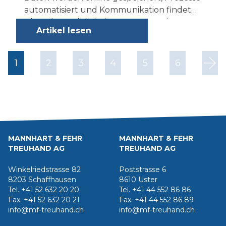
automatisiert und Kommunikation findet
überwiegend digital statt. Was passiert
Artikel lesen
aber, wenn plötzlich ein IT-Ausfall das
gesamte System lahmlegt? Die Folgen
reichen von Arbeitsunterbrechungen bis
1
2
3
4
5
6
hin zu erheblichen finanziellen Verlusten
und Image-Schäden. Daher ist ein gut
durchdachter Notfallplan unerlässlich, um
im Ernstfall rasch und kontrolliert
reagieren zu können.
MANNHART & FEHR
MANNHART & FEHR
TREUHAND AG
TREUHAND AG
Winkelriedstrasse 82
Poststrasse 6
8203 Schaffhausen
8610 Uster
Tel. +41 52 632 20 20
Tel. +41 44 552 86 86
Fax. +41 52 632 20 21
Fax. +41 44 552 86 89
info@mf-treuhand.ch
info@mf-treuhand.ch