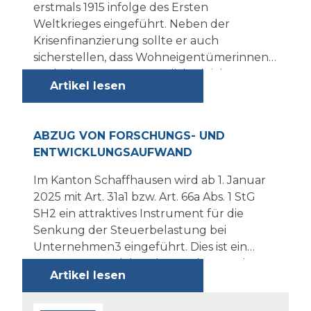
erstmals 1915 infolge des Ersten
Weltkrieges eingeführt. Neben der
Krisenfinanzierung sollte er auch
sicherstellen, dass Wohneigentümerinnen
und -eigentümer steuerlich gleich
Artikel lesen
behandelt werden wie Mieterinnen und
Mieter – indem sie einen fiktiven Mietwert
als Einkommen versteuern mussten. Nach
AUSGABE FOLLOW UP 2025
ABZUG VON FORSCHUNGS- UND
Jahrzehnten politischer Diskussionen hat
ENTWICKLUNGSAUFWAND
die Schweizer Bevölkerung am 28.
September 2025 der Abschaffung dieses
Im Kanton Schaffhausen wird ab 1. Januar
Systems zugestimmt. Der genaue
2025 mit Art. 31a1 bzw. Art. 66a Abs. 1 StG
Zeitpunkt des Inkrafttretens steht noch
SH2 ein attraktives Instrument für die
nicht fest, doch der Systemwechsel ist
Senkung der Steuerbelastung bei
beschlossene Sache – und bringt grosse
Unternehmen3 eingeführt. Dies ist ein
Veränderungen für alle
Instrument, welches der Förderung des
Immobilienbesitzerinnen und -besitzer.
Artikel lesen
Innovationsstandortes Schaffhausen dient
und für alle Unternehmen interessant ist,