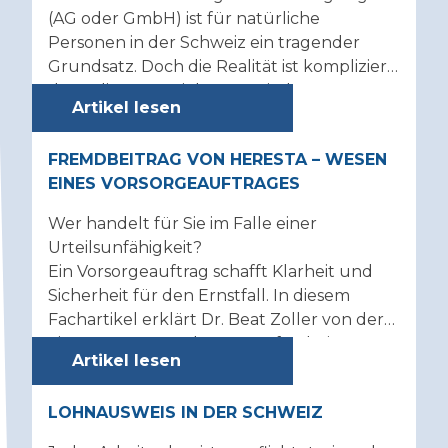
(AG oder GmbH) ist für natürliche
Rechnungswesen
Personen in der Schweiz ein tragender
Grundsatz. Doch die Realität ist kompliziert,
denn die Grenzziehung zwischen
Artikel lesen
steuerfreiem Kapitalgewinn und einer
allfälligen Besteuerung dieses
FREMDBEITRAG VON HERESTA – WESEN
«Kapitalgewinnes» ist ein schmaler Grat und
EINES VORSORGEAUFTRAGES
wird von Seiten der Steuerbehörden und
der Rechtsprechung immer mehr
Wer handelt für Sie im Falle einer
verwässert. Der nachfolgende Artikel
Urteilsunfähigkeit?
befasst sich mit der steuerlichen
Ein Vorsorgeauftrag schafft Klarheit und
Problematik von Earn-out-Zahlungen.1
Sicherheit für den Ernstfall. In diesem
Fachartikel erklärt Dr. Beat Zoller von der
Firma Heresta GmbH, worauf es beim
Artikel lesen
Vorsorgeauftrag ankommt.
LOHNAUSWEIS IN DER SCHWEIZ