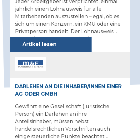
Jeder Arbeitgeber ist verpflichtet, einmal
jährlich einen Lohnausweis für alle
Mitarbeitenden auszustellen – egal, ob es
sich um einen Konzern, ein KMU oder eine
Privatperson handelt. Der Lohnausweis
muss alle Leistungen und geldwerten
Artikel lesen
Vorteile enthalten, die dem Arbeitnehmer
im betreffenden Jahr im Zusammenhang
mit dem Arbeitsverhältnis zugeflossen sind.
Dabei sind sowohl gesetzliche als auch
formale Vorgaben zu beachten.
DARLEHEN AN DIE INHABER/INNEN EINER
AG ODER GMBH
Gewährt eine Gesellschaft (juristische
Person) ein Darlehen an ihre
Anteilsinhaber, müssen nebst
handelsrechtlichen Vorschriften auch
einige steuerliche Punkte beachtet