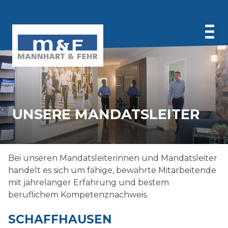
Partner
Kontakt
Karriere
UNTERNEHMEN
UNSERE MANDATSLEITER
Mandatsleiter
Fachteam
LEISTUNGEN
Karriere
Buchführung
Bei unseren Mandatsleiterinnen und Mandatsleiter
Wirtschaftsprüfung
PUBLIKATIONEN
handelt es sich um fähige, bewährte Mitarbeitende
Steuerberatung
mit jahrelanger Erfahrung und bestem
Lohnadministration
News
beruflichem Kompetenznachweis.
Grenzüberschreitende Steuerberatung
Fachspezifische Informationen
KMU-Beratung
Follow up
SCHAFFHAUSEN
Rechtsberatung