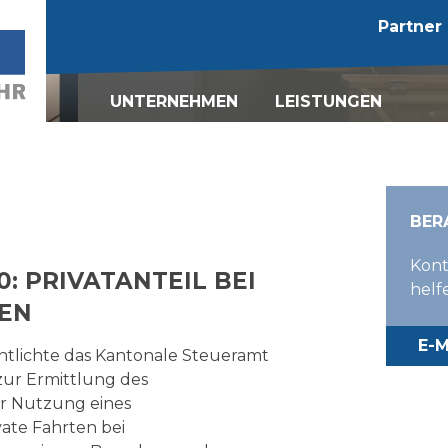
Partner
UNTERNEHMEN
LEISTUNGEN
Kontakt
Mandatsleiter
Buchführung
Fachteam
Wirtschaftsprüfung
Karriere
Steuerberatung
BER
Lohnadministration
Kont
Grenzüberschreiten
: PRIVATANTEIL BEI
Steuerberatung
helf
EN
KMU-Beratung
Rechtsberatung
E-M
ntlichte das Kantonale Steueramt
Rechnungswesen
zur Ermittlung des
r Nutzung eines
vate Fahrten bei