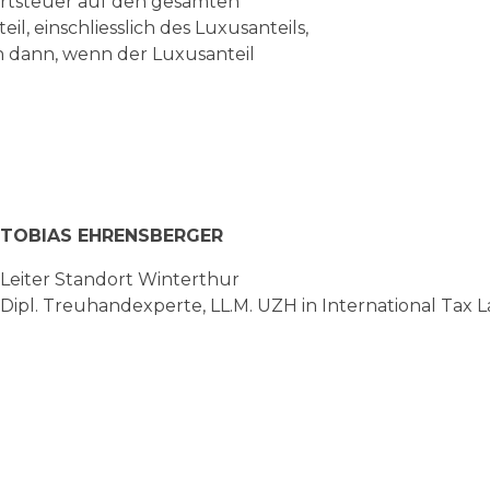
rtsteuer auf den gesamten
il, einschliesslich des Luxusanteils,
ch dann, wenn der Luxusanteil
TOBIAS EHRENSBERGER
Leiter Standort Winterthur
Dipl. Treuhandexperte, LL.M. UZH in International Tax 