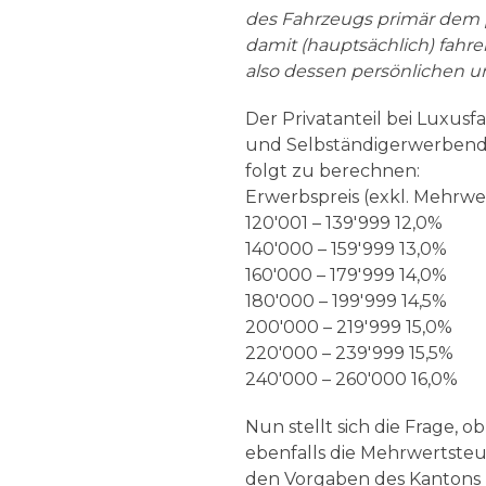
des Fahrzeugs primär dem
damit (hauptsächlich) fahr
also dessen persönlichen u
Der Privatanteil bei Luxusf
und Selbständigerwerbende
folgt zu berechnen:
Erwerbspreis (exkl. Mehrwer
120'001 – 139'999 12,0%
140'000 – 159'999 13,0%
160'000 – 179'999 14,0%
180'000 – 199'999 14,5%
200'000 – 219'999 15,0%
220'000 – 239'999 15,5%
240'000 – 260'000 16,0%
Nun stellt sich die Frage, 
ebenfalls die Mehrwertste
den Vorgaben des Kantons Z