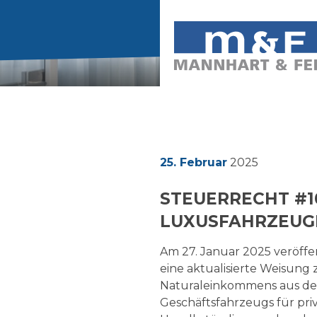
NEWS
Partner
25. Februar
2025
UNTERNEHMEN
Mandatsleiter
STEUERRECHT #10
Fachteam
LEISTUNGEN
LUXUSFAHRZEUG
Karriere
Buchführung
Am 27. Januar 2025 veröffe
Wirtschaftsprüfung
eine aktualisierte Weisung 
PUBLIKATIONEN
Steuerberatung
Naturaleinkommens aus de
Lohnadministration
News
Geschäftsfahrzeugs für pri