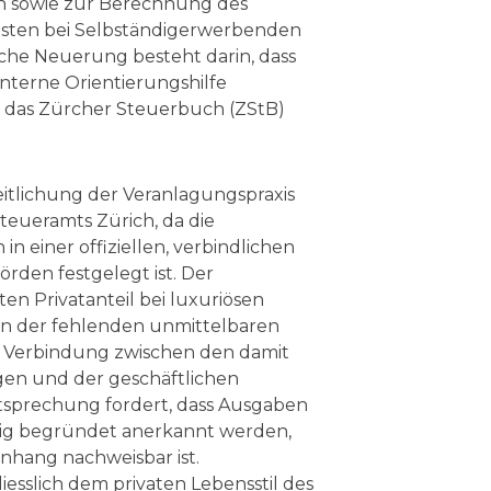
 sowie zur Berechnung des
kosten bei Selbständigerwerbenden
tliche Neuerung besteht darin, dass
 interne Orientierungshilfe
n das Zürcher Steuerbuch (ZStB)
eitlichung der Veranlagungspraxis
teueramts Zürich, da die
 einer offiziellen, verbindlichen
rden festgelegt ist. Der
en Privatanteil bei luxuriösen
in der fehlenden unmittelbaren
) Verbindung zwischen den damit
n und der geschäftlichen
tsprechung fordert, dass Ausgaben
sig begründet anerkannt werden,
hang nachweisbar ist.
esslich dem privaten Lebensstil des