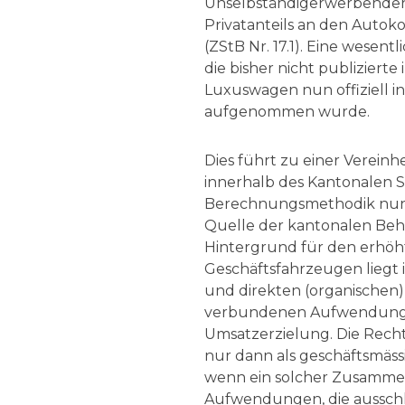
Grenzüberschreitende Steuerberatung
Fachspezifische Informationen
Unselbständigerwerbenden
KMU-Beratung
Privatanteils an den Auto
Follow up
(ZStB Nr. 17.1). Eine wesen
Rechtsberatung
die bisher nicht publizierte
Rechnungswesen
Luxuswagen nun offiziell i
aufgenommen wurde.
Dies führt zu einer Vereinh
innerhalb des Kantonalen S
Berechnungsmethodik nun in
Quelle der kantonalen Behö
Hintergrund für den erhöht
Geschäftsfahrzeugen liegt 
und direkten (organischen
verbundenen Aufwendunge
Umsatzerzielung. Die Rech
nur dann als geschäftsmäs
wenn ein solcher Zusammen
Aufwendungen, die ausschli